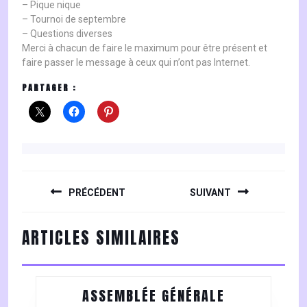
– Pique nique
– Tournoi de septembre
– Questions diverses
Merci à chacun de faire le maximum pour être présent et
faire passer le message à ceux qui n’ont pas Internet.
PARTAGER :
NAVIGATION
DE
PRÉCÉDENT
SUIVANT
L’ARTICLE
Previous
Next
ARTICLES SIMILAIRES
post:
post:
ASSEMBLÉE
ASSEMBLÉE GÉNÉRALE