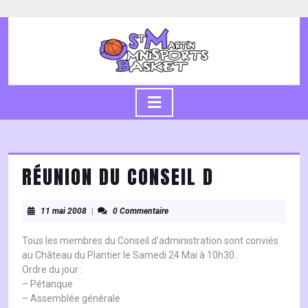
Skip
to
content
Skip
to
content
Open
Button
RÉUNION DU CONSEIL D
11
11 mai 2008
|
0 Commentaire
mai
2008
Tous les membres du Conseil d’administration sont conviés
au Château du Plantier le Samedi 24 Mai à 10h30.
Ordre du jour :
– Pétanque
– Assemblée générale