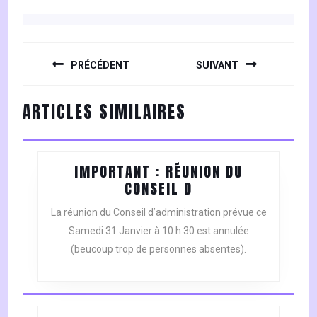
NAVIGATION
DE
PRÉCÉDENT
SUIVANT
L’ARTICLE
Previous
Next
ARTICLES SIMILAIRES
post:
post:
IMPORTANT : RÉUNION DU
IMPORTANT
CONSEIL D
:
La réunion du Conseil d’administration prévue ce
RÉUNION
Samedi 31 Janvier à 10 h 30 est annulée
DU
(beucoup trop de personnes absentes).
CONSEIL
D