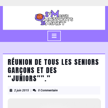
Skip
to
content
Skip
to
content
Open
Button
RÉUNION DE TOUS LES SENIORS
GARÇONS ET DES
“JUNIORS””.”
2
2 juin 2015
|
0 Commentaire
juin
2015