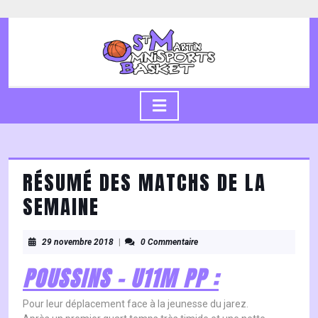
Skip
to
content
Skip
to
content
Open
Button
RÉSUMÉ DES MATCHS DE LA
SEMAINE
29
29 novembre 2018
|
0 Commentaire
novembre
POUSSINS – U11M PP :
2018
Pour leur déplacement face à la jeunesse du jarez.