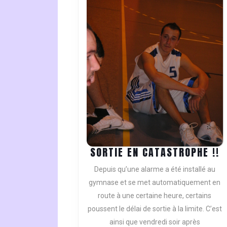
S
SORTIE EN CATASTROPHE !!
E
Depuis qu’une alarme a été installé au
C
gymnase et se met automatiquement en
!!
route à une certaine heure, certains
poussent le délai de sortie à la limite. C’est
ainsi que vendredi soir après