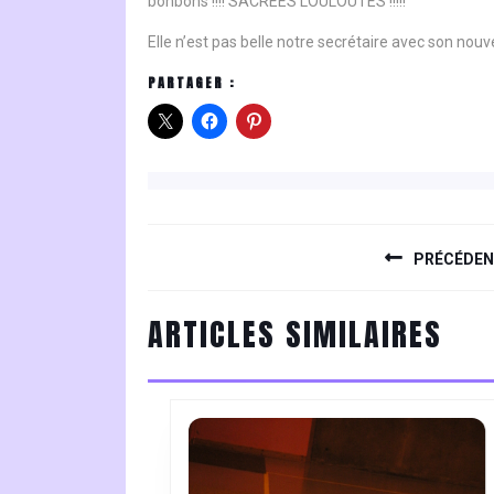
bonbons !!!! SACREES LOULOUTES !!!!!
Elle n’est pas belle notre secrétaire avec son nouv
PARTAGER :
NAVIGATION
DE
PRÉCÉDE
L’ARTICLE
Previous
ARTICLES SIMILAIRES
post: