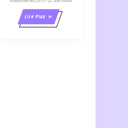
indisponile les 20-21-22 Juin inclus
Lire
Lire Plus
Plus