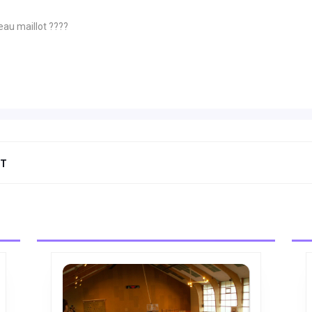
eau maillot ????
NT
Next
post: