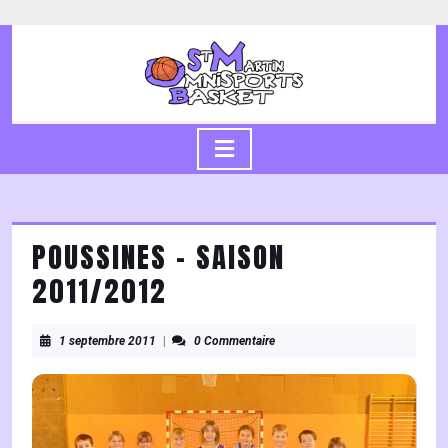
Skip
to
content
Skip
to
content
Open
Button
POUSSINES – SAISON
2011/2012
1
1 septembre 2011
|
0 Commentaire
septembre
2011