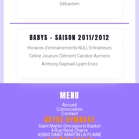
Sébastien
2011/2012
BABYS
BABYS – SAISON 2011/2012
–
Horaires d’entrainements NULL Entraîneurs
SAISON
Céline Joueurs Clément Candice Aymeric
2011/201
Anthony Raphaël Lyam Enzo
MENU
Accueil
Convocation
Contact
NOTRE GYMNASE
Saint Martin Omnisports Basket
4 Rue René Charre
42800 SAINT MARTIN LA PLAINE