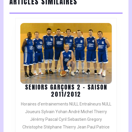
ARTICLES SIMILAIRES
post:
post:
SENIORS GARÇONS 2 – SAISON
SENIORS
2011/2012
GARÇONS
Horaires d’entrainements NULL Entraîneurs NULL
2
Joueurs Sylvain Yohan André Michel Thierry
–
Jérémy Pascal Cyril Sebastien Gregory
SAISON
Christophe Stéphane Thierry Jean Paul Patrice
2011/2012