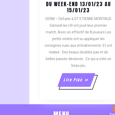
DU WEEK-END 13/01/23 AU
COMPTE
15/01/23
RENDU
U09M – Défaite à ST ETIENNE MONTAUD
DES
Samedi les U9 ont joué leur premier
MATCHS
match. Avec un effectif de 8 joueurs Les
DU
petits violets ont su appliquer les
WEEK-
END
consignes vues aux entraînements. Et ont
13/01/23
réalisé : Des beaux doubles pas et de
AU
belles passes décisives. Ce qui a créé un
15/01/23
beau jeu
Lire
Lire Plus
Plus
MENU
Sai