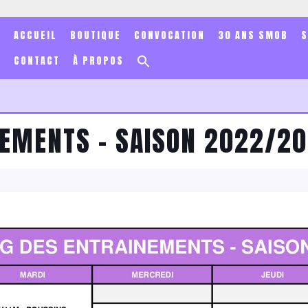
ACCUEIL
BOUTIQUE
CONVOCATION
30 ANS SMOB
Search
CONTACT
À PROPOS
for:
Search Button
NEMENTS – SAISON 2022/2