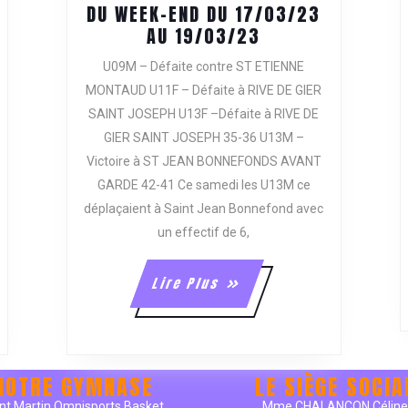
DU WEEK-END DU 17/03/23
COMPTE
AU 19/03/23
RENDU
U09M – Défaite contre ST ETIENNE
DES
MONTAUD U11F – Défaite à RIVE DE GIER
MATCHS
SAINT JOSEPH U13F –Défaite à RIVE DE
DU
GIER SAINT JOSEPH 35-36 U13M –
WEEK-
END
Victoire à ST JEAN BONNEFONDS AVANT
DU
GARDE 42-41 Ce samedi les U13M ce
17/03/23
déplaçaient à Saint Jean Bonnefond avec
AU
un effectif de 6,
19/03/23
Lire
Lire Plus
Plus
NOTRE GYMNASE
LE SIÈGE SOCIA
nt Martin Omnisports Basket
Mme CHALANCON Célin