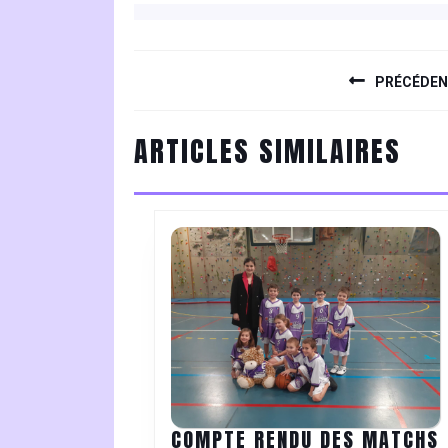
NAVIGATION
DE
PRÉCÉDE
L’ARTICLE
Previous
ARTICLES SIMILAIRES
post:
COMPTE RENDU DES MATCHS