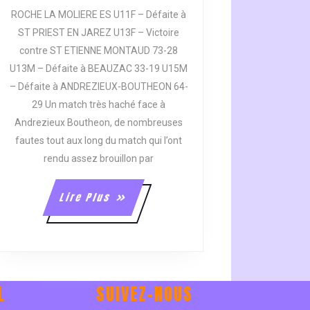
DES
ROCHE LA MOLIERE ES U11F – Défaite à
MATCHS
ST PRIEST EN JAREZ U13F – Victoire
DU
contre ST ETIENNE MONTAUD 73-28
WEEK-
END
U13M – Défaite à BEAUZAC 33-19 U15M
20/01/23
– Défaite à ANDREZIEUX-BOUTHEON 64-
AU
29 Un match très haché face à
22/01/23
Andrezieux Boutheon, de nombreuses
fautes tout aux long du match qui l’ont
rendu assez brouillon par
Lire
Lire Plus
Plus
L
SUIVEZ-NOUS
e