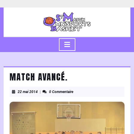
Skip
to
content
Skip
to
content
Open
Button
MATCH AVANCÉ.
22
22 mai 2014
|
0 Commentaire
mai
2014