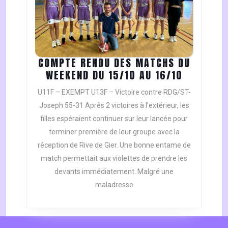
COMPTE RENDU DES MATCHS DU
COMPTE
WEEKEND DU 15/10 AU 16/10
RENDU
U11F – EXEMPT U13F – Victoire contre RDG/ST-
DES
Joseph 55-31 Après 2 victoires à l’extérieur, les
MATCHS
filles espéraient continuer sur leur lancée pour
DU
terminer première de leur groupe avec la
WEEKEND
DU
réception de Rive de Gier. Une bonne entame de
15/10
match permettait aux violettes de prendre les
AU
devants immédiatement. Malgré une
16/10
maladresse