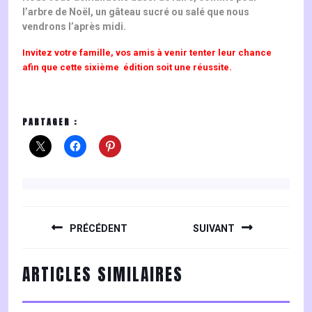
l’arbre de Noël, un gâteau sucré ou salé que nous
vendrons l’après midi.
Invitez votre famille, vos amis à venir tenter leur chance
afin que cette sixième édition soit une réussite.
PARTAGER :
NAVIGATION
DE
PRÉCÉDENT
SUIVANT
L’ARTICLE
Previous
Next
ARTICLES SIMILAIRES
post:
post: