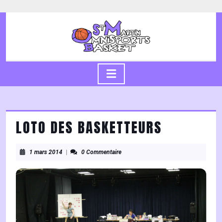
Skip
to
content
Skip
to
content
Open
Button
LOTO DES BASKETTEURS
1
1 mars 2014
|
0 Commentaire
mars
2014