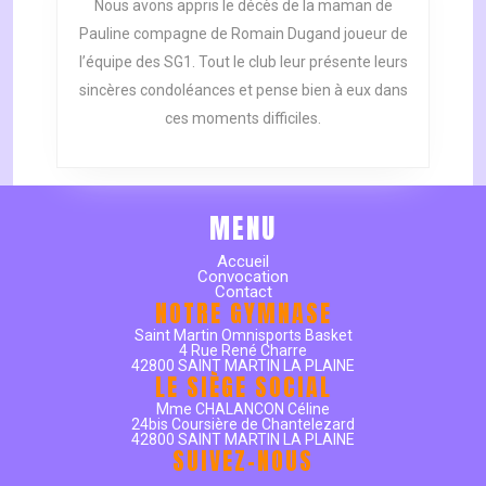
Nous avons appris le décès de la maman de
Pauline compagne de Romain Dugand joueur de
l’équipe des SG1. Tout le club leur présente leurs
sincères condoléances et pense bien à eux dans
ces moments difficiles.
MENU
Accueil
Convocation
Contact
NOTRE GYMNASE
Saint Martin Omnisports Basket
4 Rue René Charre
42800 SAINT MARTIN LA PLAINE
LE SIÈGE SOCIAL
Mme CHALANCON Céline
24bis Coursière de Chantelezard
42800 SAINT MARTIN LA PLAINE
SUIVEZ-NOUS