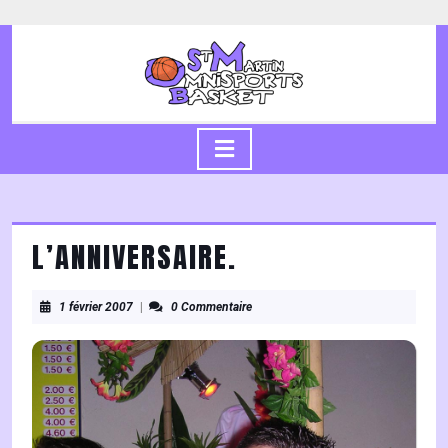
Skip
to
content
Skip
to
content
Open
Button
L’ANNIVERSAIRE.
1
1 février 2007
|
0 Commentaire
février
2007