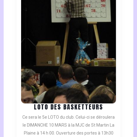
LOTO
LOTO DES BASKETTEURS
DES
Ce sera le 5e LOTO du club. Celui-ci se déroulera
BASKETTEU
le DIMANCHE 10 MARS à la MJC de St Martin La
Plaine à 14 h 00. Ouverture des portes à 13h30