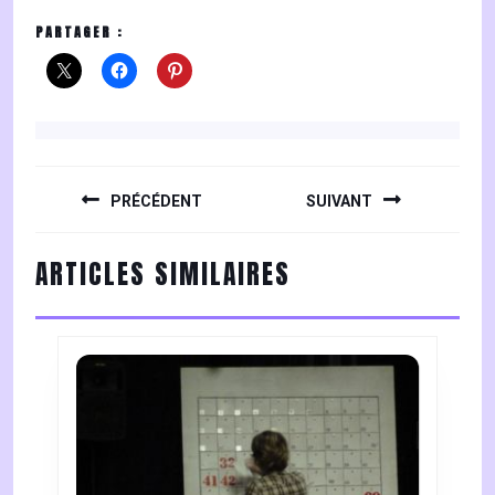
PARTAGER :
NAVIGATION
DE
PRÉCÉDENT
SUIVANT
L’ARTICLE
Previous
Next
ARTICLES SIMILAIRES
post:
post: