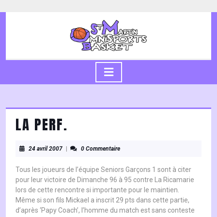
Skip
to
content
Skip
to
content
Open
Button
LA PERF.
24
24 avril 2007
|
0 Commentaire
avril
2007
Tous les joueurs de l’équipe Seniors Garçons 1 sont à citer
pour leur victoire de Dimanche 96 à 95 contre La Ricamarie
lors de cette rencontre si importante pour le maintien.
Même si son fils Mickael a inscrit 29 pts dans cette partie,
d’après ‘Papy Coach’, l’homme du match est sans conteste