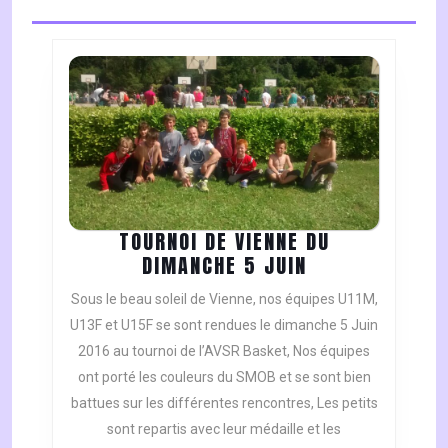
TOURNOI DE VIENNE DU
TOURNOI
DIMANCHE 5 JUIN
DE
Sous le beau soleil de Vienne, nos équipes U11M,
VIENNE
U13F et U15F se sont rendues le dimanche 5 Juin
DU
2016 au tournoi de l’AVSR Basket, Nos équipes
DIMANCHE
ont porté les couleurs du SMOB et se sont bien
5
JUIN
battues sur les différentes rencontres, Les petits
sont repartis avec leur médaille et les