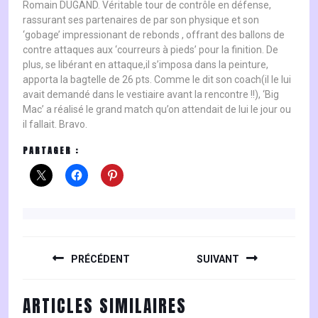
Romain DUGAND. Véritable tour de contrôle en défense,
rassurant ses partenaires de par son physique et son
‘gobage’ impressionant de rebonds , offrant des ballons de
contre attaques aux ‘courreurs à pieds’ pour la finition. De
plus, se libérant en attaque,il s’imposa dans la peinture,
apporta la bagtelle de 26 pts. Comme le dit son coach(il le lui
avait demandé dans le vestiaire avant la rencontre !!), ‘Big
Mac’ a réalisé le grand match qu’on attendait de lui le jour ou
il fallait. Bravo.
PARTAGER :
NAVIGATION
DE
PRÉCÉDENT
SUIVANT
L’ARTICLE
Previous
Next
ARTICLES SIMILAIRES
post:
post: