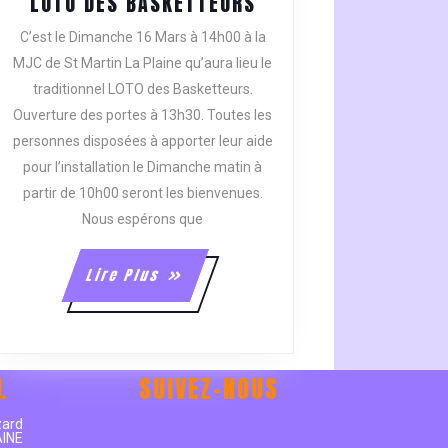
LOTO
LOTO DES BASKETTEURS
DES
C’est le Dimanche 16 Mars à 14h00 à la
BASKETTEURS
MJC de St Martin La Plaine qu’aura lieu le
traditionnel LOTO des Basketteurs.
Ouverture des portes à 13h30. Toutes les
personnes disposées à apporter leur aide
pour l’installation le Dimanche matin à
partir de 10h00 seront les bienvenues.
Nous espérons que
Lire
Lire Plus
Plus
L
SUIVEZ-NOUS
e
zard
AINE