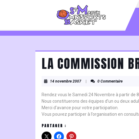
Skip
to
content
Skip
to
content
LA COMMISSION B
14
14 novembre 2007
|
0 Commentaire
novembre
2007
Rendez vous le Samedi 24 Novembre à partir de 
Nous constituerons des équipes d’un ou deux adul
Merci d’avance pour votre participation.
Vous pouvez participer à l’organisation en consult
PARTAGER :