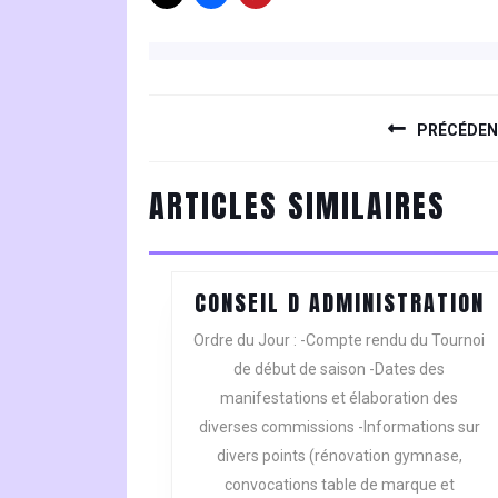
NAVIGATION
DE
PRÉCÉDE
L’ARTICLE
Previous
ARTICLES SIMILAIRES
post:
C
CONSEIL D ADMINISTRATION
D
Ordre du Jour : -Compte rendu du Tournoi
A
de début de saison -Dates des
manifestations et élaboration des
diverses commissions -Informations sur
divers points (rénovation gymnase,
convocations table de marque et