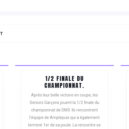
NT
Next
post:
ONSEIL
1/2 FINALE DU
1/2
CHAMPIONNAT.
DMINISTRATION
FINALE
Après leur belle victoire en coupe, les
DU
Seniors Garçons jouent la 1/2 finale du
CHAMPIONNAT.
championnat de DM3. Ils rencontrent
l’équipe de Amplepuis qui a également
terminé 1er de sa poule. La rencontre se