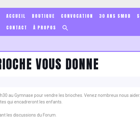
ACCUEIL
BOUTIQUE
CONVOCATION
30 ANS SMOB
Search
CONTACT
À PROPOS
for:
Search Button
RIOCHE VOUS DONNE
8h30 au Gymnase pour vendre les brioches. Venez nombreux nous aider
tes qui encadreront les enfants.
ant les discussions du Forum.