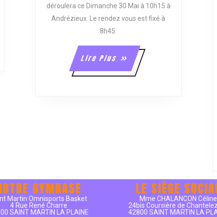
déroulera ce Dimanche 30 Mai à 10h15 à
Andrézieux. Le rendez vous est fixé à
8h45.
Lire
Lire Plus
Plus
NOTRE GYMNASE
LE SIÈGE SOCIA
nt Martin Omnisports Basket
Mme CHALANCON Célin
4 Rue René Charre
24bis Coursière de Chantele
00 SAINT MARTIN LA PLAINE
42800 SAINT MARTIN LA PL