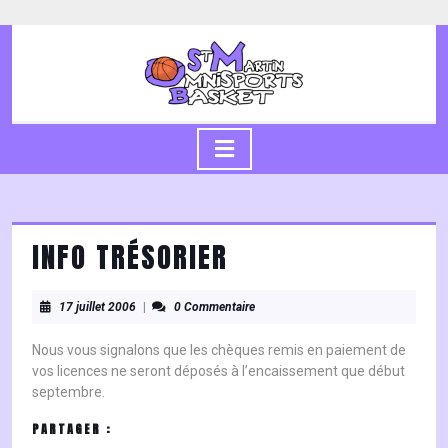
Skip
to
content
Skip
to
content
Open
Button
INFO TRÉSORIER
17
17 juillet 2006
|
0 Commentaire
juillet
2006
Nous vous signalons que les chèques remis en paiement de
vos licences ne seront déposés à l’encaissement que début
septembre.
PARTAGER :