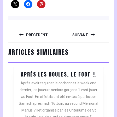
NAVIGATION
DE
PRÉCÉDENT
SUIVANT
L’ARTICLE
Previous
Next
ARTICLES SIMILAIRES
post:
post:
APRÈS
APRÈS LES BOULES, LE FOOT !!
LES
Après avoir taquiner le cochonnet le week end
BOULES,
dernier, les joueurs seniors garçons 1 vont jouer
LE
au Foot. En effet ils ont été invités à participer
FOOT
Samedi après midi, 16 Juin, au second Mémorial
!!
Marius Villet organisé par les Critériums de St