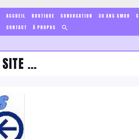
ACCUEIL
BOUTIQUE
CONVOCATION
30 ANS SMOB
Search
CONTACT
À PROPOS
for:
Search Button
 SITE …