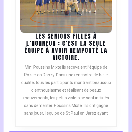
LES SENIORS FILLES À
L’HONNEUR : C’EST LA SEULE
ÉQUIPE À AVOIR REMPORTÉ LA
LES
VICTOIRE.
SENIORS
Mini Poussins Mixte Ils recevaient l’équipe de
FILLES
Rozier en Donzy. Dans une rencontre de belle
À
qualité, tous les participants montrant beaucoup
L’HONNEUR
d’enthousiasme et réalisant de beaux
:
C’EST
mouvements, les petits violets se sont inclinés
LA
sans démériter. Poussins Mixte : Ils ont gagné
SEULE
sans jouer, l’équipe de St Paul en Jarez ayant
ÉQUIPE
À