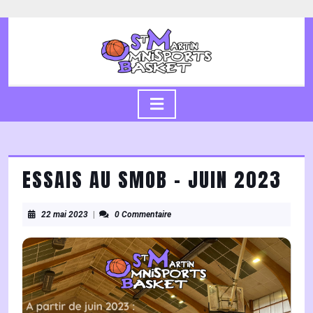
Skip
to
content
Skip
to
content
Open
Button
ESSAIS AU SMOB – JUIN 2023
22
22 mai 2023
|
0 Commentaire
mai
2023