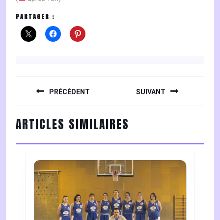
PARTAGER :
NAVIGATION
DE
PRÉCÉDENT
SUIVANT
L’ARTICLE
Previous
Next
ARTICLES SIMILAIRES
post:
post: