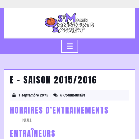
Skip
to
content
Skip
to
content
Open
Button
E – SAISON 2015/2016
1
1 septembre 2015
|
0 Commentaire
septembre
2015
HORAIRES D’ENTRAINEMENTS
NULL
ENTRAÎNEURS