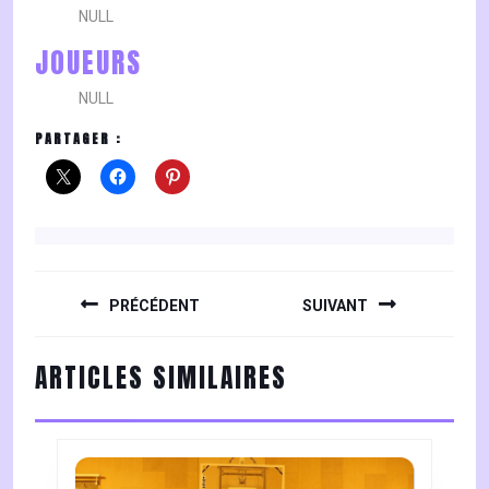
NULL
JOUEURS
NULL
PARTAGER :
NAVIGATION
DE
PRÉCÉDENT
SUIVANT
L’ARTICLE
Previous
Next
ARTICLES SIMILAIRES
post:
post: