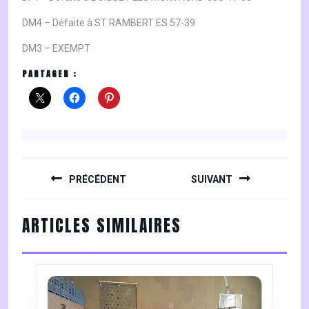
DM4 – Défaite à ST RAMBERT ES 57-39
DM3 – EXEMPT
PARTAGER :
NAVIGATION
DE
PRÉCÉDENT
SUIVANT
L’ARTICLE
Previous
Next
ARTICLES SIMILAIRES
post:
post: