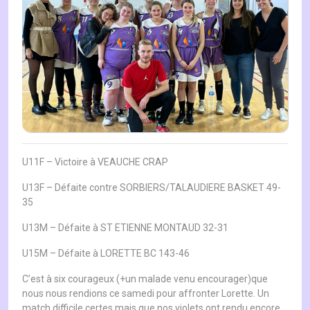
U11F – Victoire à VEAUCHE CRAP
U13F – Défaite contre SORBIERS/TALAUDIERE BASKET 49-
35
U13M – Défaite à ST ETIENNE MONTAUD 32-31
U15M – Défaite à LORETTE BC 143-46
C’est à six courageux (+un malade venu encourager)que
nous nous rendions ce samedi pour affronter Lorette. Un
match difficile certes mais que nos violets ont rendu encore