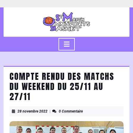
Skip
to
content
Skip
to
content
Open
Button
COMPTE RENDU DES MATCHS
DU WEEKEND DU 25/11 AU
27/11
28
28 novembre 2022
|
0 Commentaire
novembre
2022