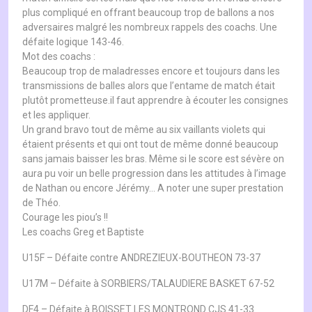
plus compliqué en offrant beaucoup trop de ballons a nos
adversaires malgré les nombreux rappels des coachs. Une
défaite logique 143-46.
Mot des coachs :
Beaucoup trop de maladresses encore et toujours dans les
transmissions de balles alors que l’entame de match était
plutôt prometteuse.il faut apprendre à écouter les consignes
et les appliquer.
Un grand bravo tout de même au six vaillants violets qui
étaient présents et qui ont tout de même donné beaucoup
sans jamais baisser les bras. Même si le score est sévère on
aura pu voir un belle progression dans les attitudes à l’image
de Nathan ou encore Jérémy… A noter une super prestation
de Théo.
Courage les piou’s !!
Les coachs Greg et Baptiste
U15F – Défaite contre ANDREZIEUX-BOUTHEON 73-37
U17M – Défaite à SORBIERS/TALAUDIERE BASKET 67-52
DF4 – Défaite à BOISSET LES MONTROND CJS 41-33