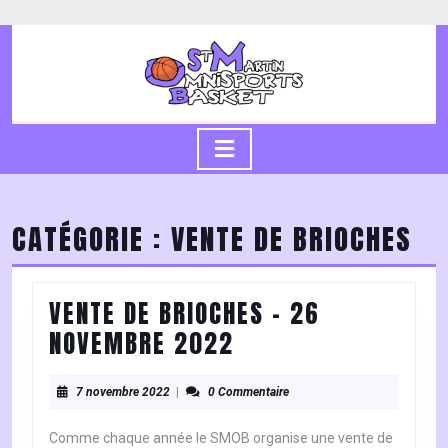
Skip
to
content
Skip
to
content
Open
Button
CATÉGORIE :
VENTE DE BRIOCHES
VENTE DE BRIOCHES – 26
VENTE
NOVEMBRE 2022
DE
7
BRIOCHES
7 novembre 2022
|
0 Commentaire
novembre
–
2022
Comme chaque année le SMOB organise une vente de