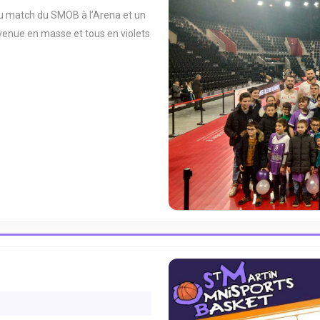
LE
u match du SMOB à l’Arena et un
27/01/23
 venue en masse et tous en violets
À
L’ARENA
TO
MOB
2/01/2023