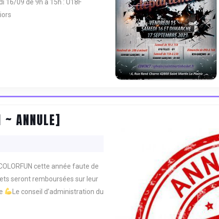
i 16/09 de 9h à 15h : U18F
iors
[SMOBCOLORFUN
 ~ ANNULE]
~
1ER
MAI
BCOLORFUN cette année faute de
~
llets seront remboursées sur leur
ANNULE]
ne
Le conseil d’administration du