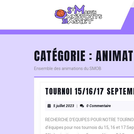
Skip
to
content
Skip
to
content
CATÉGORIE :
ANIMAT
Ensemble des animations du SMOB
TOURNOI 15/16/17 SEPTE
5
5 juillet 2023
|
0 Commentaire
juillet
2023
RECHERCHE D’EQUIPES POUR NOTRE TOURNOI 
d’équipes pour nos tournois du 15, 16 et 17 S