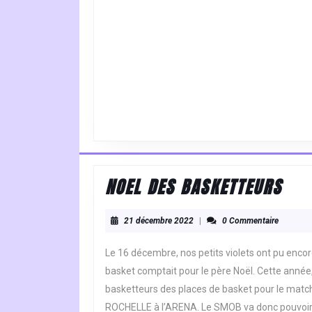
NOE
NOEL DES BASKETTEURS
DES
21
BAS
21 décembre 2022
|
0 Commentaire
décembre
2022
Le 16 décembre, nos petits violets ont pu enco
basket comptait pour le père Noël. Cette année, 
basketteurs des places de basket pour le m
ROCHELLE à l’ARENA. Le SMOB va donc pouvoir 