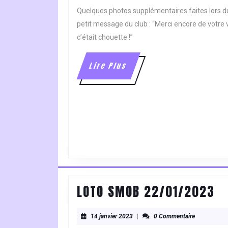
2023
Quelques photos supplémentaires faites lors d
petit message du club : “Merci encore de votre
c’était chouette !”
Lire
Lire Plus
Plus
LO
LOTO SMOB 22/01/2023
S
14
2
14 janvier 2023
|
0 Commentaire
janvier