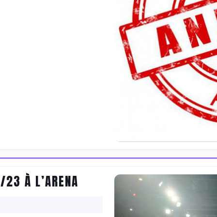
MATCH
/23 À L’ARENA
DE
SCBVG