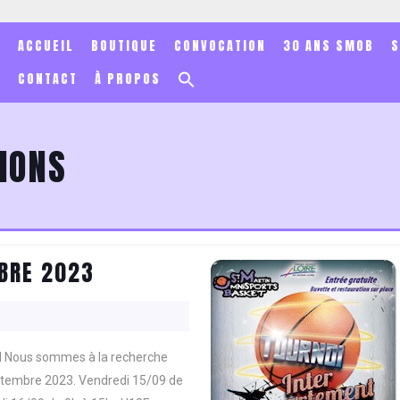
ACCUEIL
BOUTIQUE
CONVOCATION
30 ANS SMOB
Search
CONTACT
À PROPOS
for:
Search Button
IONS
TOURNOI
MBRE 2023
15/16/17
SEPTEMBRE
2023
Nous sommes à la recherche
eptembre 2023. Vendredi 15/09 de