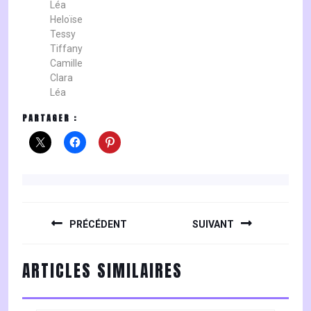
Léa
Heloïse
Tessy
Tiffany
Camille
Clara
Léa
PARTAGER :
NAVIGATION
DE
PRÉCÉDENT
SUIVANT
L’ARTICLE
Previous
Next
ARTICLES SIMILAIRES
post:
post: