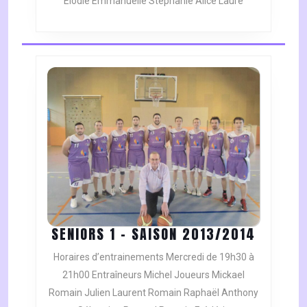
Elodie Emmanuelle Stéphanie Alice Laure
SENIOR
SENIORS 1 – SAISON 2013/2014
1
Horaires d’entrainements Mercredi de 19h30 à
–
21h00 Entraîneurs Michel Joueurs Mickael
SAISON
Romain Julien Laurent Romain Raphaël Anthony
2013/2