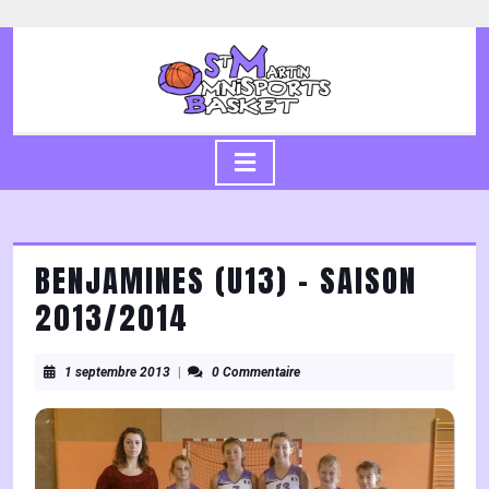
Skip
to
content
Skip
to
content
Open
Button
BENJAMINES (U13) – SAISON
2013/2014
1
1 septembre 2013
|
0 Commentaire
septembre
2013