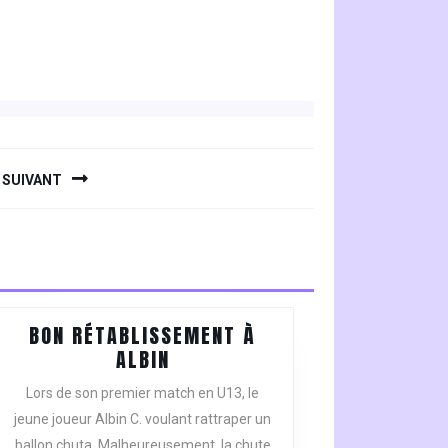
SUIVANT
BON RÉTABLISSEMENT À
BON
ALBIN
RÉTABLISSEMENT
Lors de son premier match en U13, le
À
jeune joueur Albin C. voulant rattraper un
ALBIN
ballon chuta. Malheureusement, la chute