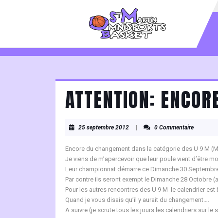
Skip
to
content
Skip
to
content
ATTENTION: ENCOR
25
25 septembre 2012
|
0 Commentaire
septembre
2012
Encore du changement dans la catégorie des U 9 M (Mi
Je viens de m’apercevoir que leur poule vient d’être mod
Leur championnat démarre ce Dimanche 30 Septembre à 
Par contre ils seront exempt le Dimanche 28 Octobre (al
Pour les autres rencontres des U 9 M le calendrier est 
Quand je vous disais qu’il y aurait du changement….
A suivre (je scrute tous les jours les calendriers sur le