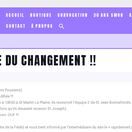
ACCUEIL
BOUTIQUE
CONVOCATION
30 ANS SMOB
Search
CONTACT
À PROPOS
for:
Search Button
E DU CHANGEMENT !!
ni Poussins).
ifiée !!!
10h30 à St Martin La Plaine. Ils recevront l’équipe 2 de St Jean Bonnefonds.
ors qu’ils devaient recevoir St Joseph).
bon: OUF !!!
 site de la Fédé) et vous tient informé par l’intermédiaire du site le + rapidement