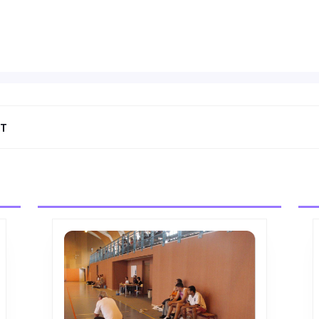
NT
Next
post: