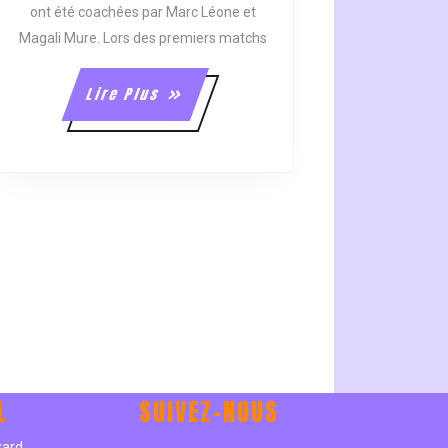
ont été coachées par Marc Léone et
Magali Mure. Lors des premiers matchs
Lire
Lire Plus
Plus
L
SUIVEZ-NOUS
e
zard