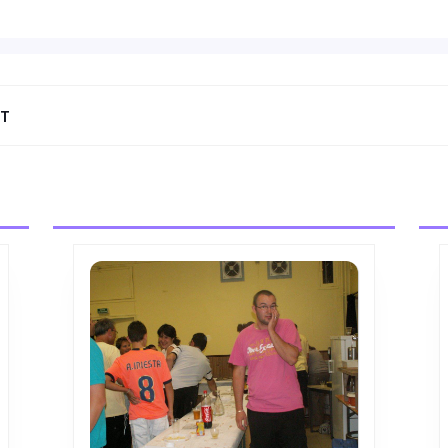
NT
Next
post: