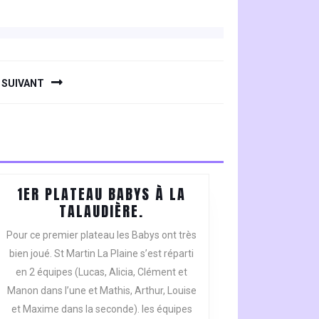
SUIVANT
1ER PLATEAU BABYS À LA
1ER
TALAUDIÈRE.
PLATEAU
Pour ce premier plateau les Babys ont très
BABYS
bien joué. St Martin La Plaine s’est réparti
À
en 2 équipes (Lucas, Alicia, Clément et
LA
Manon dans l’une et Mathis, Arthur, Louise
TALAUDIÈRE.
et Maxime dans la seconde). les équipes