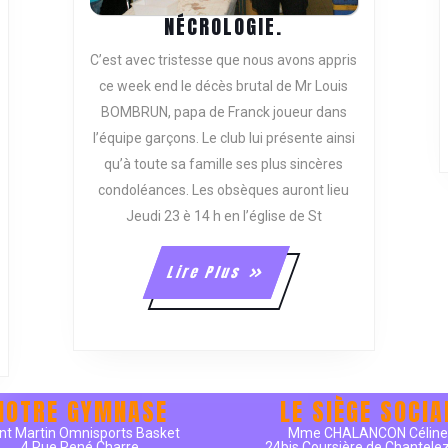
NÉCROLOGIE.
NÉCROLOGIE.
F
C’est avec tristesse que nous avons appris
ce week end le décès brutal de Mr Louis
EK
BOMBRUN, papa de Franck joueur dans
.
l’équipe garçons. Le club lui présente ainsi
qu’à toute sa famille ses plus sincères
condoléances. Les obsèques auront lieu
Jeudi 23 è 14 h en l’église de St
Lire
Lire Plus
Plus
NOTRE GYMNASE
LE SIÈGE SOCIA
nt Martin Omnisports Basket
Mme CHALANCON Célin
4 Rue René Charre
24bis Coursière de Chantele