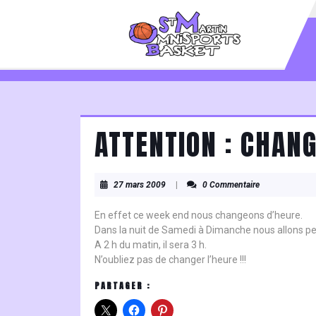
Skip
to
content
Skip
to
content
ATTENTION : CHAN
27
27 mars 2009
|
0 Commentaire
mars
2009
En effet ce week end nous changeons d’heure.
Dans la nuit de Samedi à Dimanche nous allons p
A 2 h du matin, il sera 3 h.
N’oubliez pas de changer l’heure !!!
PARTAGER :