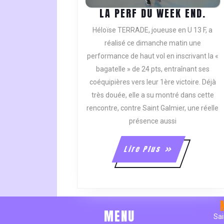
LA
LA PERF DU WEEK END.
PER
Héloïse TERRADE, joueuse en U 13 F, a
DU
réalisé ce dimanche matin une
WE
performance de haut vol en inscrivant la «
END
bagatelle » de 24 pts, entraînant ses
coéquipières vers leur 1ère victoire. Déjà
très douée, elle a su montré dans cette
rencontre, contre Saint Galmier, une réelle
présence aussi
Lire
Lire Plus
Plus
MENU
Sai