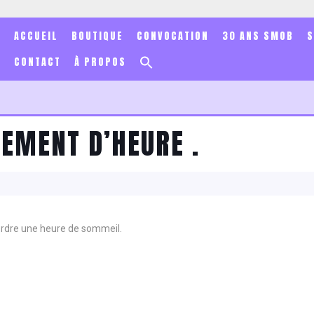
ACCUEIL
BOUTIQUE
CONVOCATION
30 ANS SMOB
Search
CONTACT
À PROPOS
for:
Search Button
GEMENT D’HEURE .
erdre une heure de sommeil.