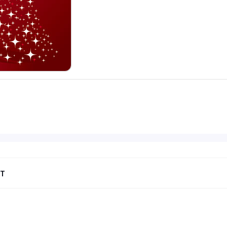
NT
Next
post: