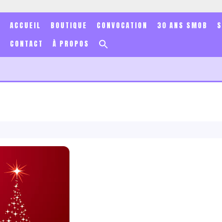
ACCUEIL
BOUTIQUE
CONVOCATION
30 ANS SMOB
Search
CONTACT
À PROPOS
for:
Search Button