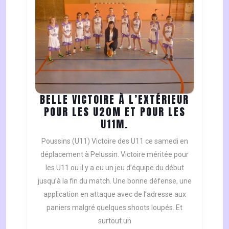
BELLE VICTOIRE À L’EXTÉRIEUR
POUR LES U20M ET POUR LES
BELLE
U11M.
VICTOIRE
Poussins (U11) Victoire des U11 ce samedi en
À
déplacement à Pelussin. Victoire méritée pour
L’EXTÉRIEUR
les U11 ou il y a eu un jeu d’équipe du début
POUR
jusqu’à la fin du match. Une bonne défense, une
LES
U20M
application en attaque avec de l’adresse aux
ET
paniers malgré quelques shoots loupés. Et
POUR
surtout un