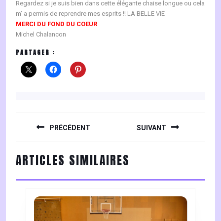
Regardez si je suis bien dans cette élégante chaise longue ou cela
m’ a permis de reprendre mes esprits !! LA BELLE VIE
MERCI DU FOND DU COEUR
Michel Chalancon
PARTAGER :
NAVIGATION
DE
PRÉCÉDENT
SUIVANT
L’ARTICLE
Previous
Next
ARTICLES SIMILAIRES
post:
post: