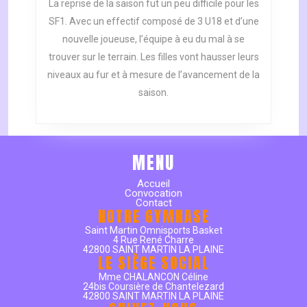
La reprise de la saison fut un peu difficile pour les
MATCHS
SF1. Avec un effectif composé de 3 U18 et d’une
DE
nouvelle joueuse, l’équipe à eu du mal à se
LA
trouver sur le terrain. Les filles vont hausser leurs
SEMAINE
niveaux au fur et à mesure de l’avancement de la
saison.
MENU
Accueil
Convocation
Contact
NOTRE GYMNASE
Saint Martin Omnisports Basket
4 Rue René Charre
42800 SAINT MARTIN LA PLAINE
LE SIÈGE SOCIAL
Mme CHALANCON Céline
24bis Coursière de Chantelezard
42800 SAINT MARTIN LA PLAINE