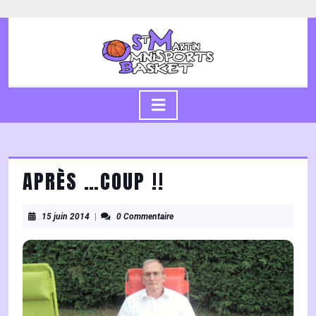
Skip
to
content
Skip
to
content
Open
Button
APRÈS …COUP !!
15
15 juin 2014
|
0 Commentaire
juin
2014