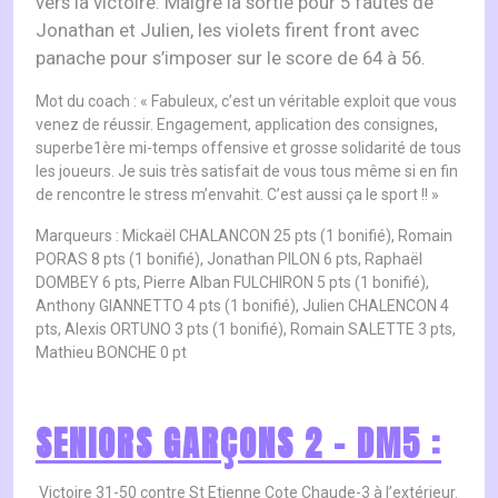
vers la victoire. Malgré la sortie pour 5 fautes de
Jonathan et Julien, les violets firent front avec
panache pour s’imposer sur le score de 64 à 56.
Mot du coach : « Fabuleux, c’est un véritable exploit que vous
venez de réussir. Engagement, application des consignes,
superbe1ère mi-temps offensive et grosse solidarité de tous
les joueurs. Je suis très satisfait de vous tous même si en fin
de rencontre le stress m’envahit. C’est aussi ça le sport !! »
Marqueurs : Mickaël CHALANCON 25 pts (1 bonifié), Romain
PORAS 8 pts (1 bonifié), Jonathan PILON 6 pts, Raphaël
DOMBEY 6 pts, Pierre Alban FULCHIRON 5 pts (1 bonifié),
Anthony GIANNETTO 4 pts (1 bonifié), Julien CHALENCON 4
pts, Alexis ORTUNO 3 pts (1 bonifié), Romain SALETTE 3 pts,
Mathieu BONCHE 0 pt
SENIORS GARÇONS 2 – DM5 :
Victoire 31-50 contre St Etienne Cote Chaude-3 à l’extérieur.