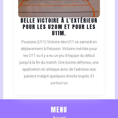
BELLE VICTOIRE À L’EXTÉRIEUR
POUR LES U20M ET POUR LES
BELLE
U11M.
VICTOIRE
Poussins (U11) Victoire des U11 ce samedi en
À
déplacement à Pelussin. Victoire méritée pour
L’EXTÉRIEUR
les U11 ou il y a eu un jeu d’équipe du début
POUR
jusqu’à la fin du match. Une bonne défense, une
LES
U20M
application en attaque avec de l’adresse aux
ET
paniers malgré quelques shoots loupés. Et
POUR
surtout un
LES
U11M.
MENU
Accueil