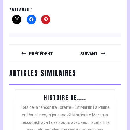
PARTAGER :
NAVIGATION
DE
PRÉCÉDENT
SUIVANT
L’ARTICLE
Previous
Next
ARTICLES SIMILAIRES
post:
post:
HISTOIRE
HISTOIRE DE…..
DE…..
Lors de la rencontre Lorette – St Martin La Plaine
en Poussines, la joueuse St Martinaire Margaux
Lescouach avait des soucis avec ses….lacets. Elle
essayait tant bien que mal de renouer ses