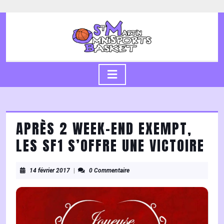
Skip
to
content
Skip
to
content
Open
Button
APRÈS 2 WEEK-END EXEMPT,
LES SF1 S’OFFRE UNE VICTOIRE
14
14 février 2017
|
0 Commentaire
février
2017