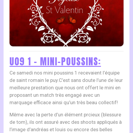
U09 1 – MINI-POUSSINS:
Ce samedi nos mini poussins 1 recevaient l’équipe
de saint romain le puy.C’est sans doute l’une de leur
meilleure prestation que nous ont offert le mini en
proposant un match très engagé avec un
marquage efficace ainsi qu’un très beau collectif!
Même avec la perte d’un élément prcieux (blessure
de tom), ils ont assuré avec des shoots appliqués à
l’image d’andréas et louis ou encore des belles