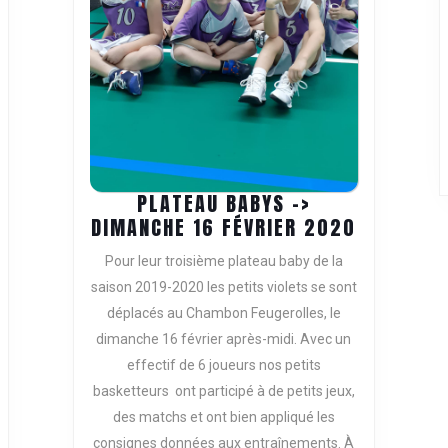
PLATEAU BABYS ->
PLATEAU
DIMANCHE 16 FÉVRIER 2020
BABYS
Pour leur troisième plateau baby de la
-
saison 2019-2020 les petits violets se sont
>
déplacés au Chambon Feugerolles, le
DIMANCH
dimanche 16 février après-midi. Avec un
16
FÉVRIER
effectif de 6 joueurs nos petits
2020
basketteurs ont participé à de petits jeux,
des matchs et ont bien appliqué les
consignes données aux entraînements. À