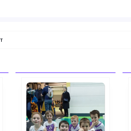
NT
Next
post: