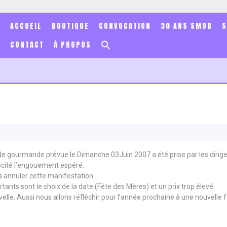
ACCUEIL
BOUTIQUE
CONVOCATION
30 ANS SMOB
Search
CONTACT
À PROPOS
for:
Search Button
lade gourmande prévue le Dimanche 03Juin 2007 a été prise par les dirige
scité l’engouement espéré.
à annuler cette manifestation.
ants sont le choix de la date (Fête des Mères) et un prix trop élevé.
lle. Aussi nous allons réfléchir pour l’année prochaine à une nouvelle 