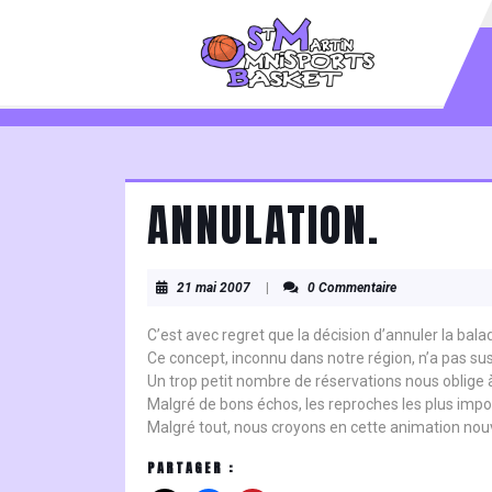
Skip
to
content
Skip
to
content
ANNULATION.
21
21 mai 2007
|
0 Commentaire
mai
2007
C’est avec regret que la décision d’annuler la ba
Ce concept, inconnu dans notre région, n’a pas su
Un trop petit nombre de réservations nous oblige 
Malgré de bons échos, les reproches les plus import
Malgré tout, nous croyons en cette animation nouve
PARTAGER :